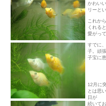
かわい
リーと
これか
くれる
愛がっ
すでに、
子。頑
子宝に
12月に
とは思い
日が
続いて